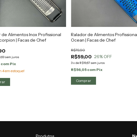
 de Alimentos Inox Profissional
Ralador de Alimentos Profission
corpion | Facas de Chef
Ocean | Facas de Chef
90
R$79,90
R$59,00
26
% OFF
,63
sem juros
3
x
de
R$19,67
sem juros
1
com
Pix
R$56,05
com
Pix
am
4
em estoque!
Produtos
Ne