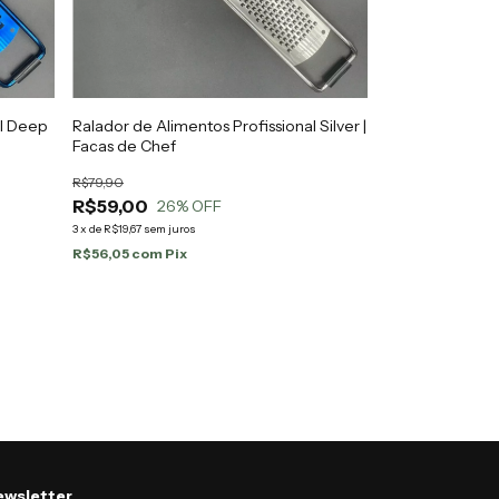
al Deep
Ralador de Alimentos Profissional Silver |
Facas de Chef
R$79,90
R$59,00
26
% OFF
3
x
de
R$19,67
sem juros
R$56,05
com
Pix
wsletter