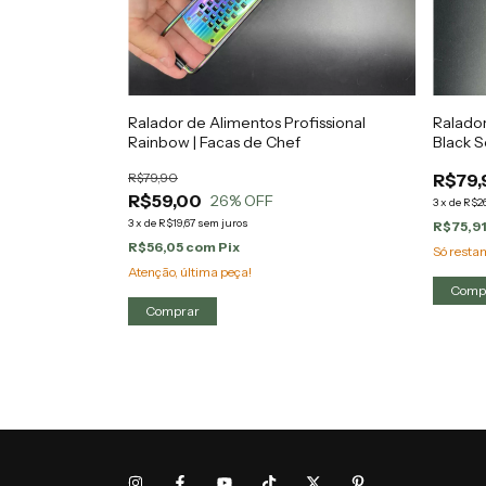
Ralador de Alimentos Profissional
Ralador
Rainbow | Facas de Chef
Black S
R$79,90
R$79,
R$59,00
26
% OFF
3
x
de
R$26
3
x
de
R$19,67
sem juros
R$75,9
R$56,05
com
Pix
Só rest
Atenção, última peça!