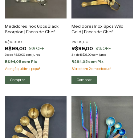
Medidores Inox 6pcs Black
Medidores Inox 6pcs Wild
Scorpion | Facas de Chef
Gold | Facas de Chef
R$109,00
R$109,00
R$99,00
R$99,00
9
% OFF
9
% OFF
3
x
de
R$33,00
sem juros
3
x
de
R$33,00
sem juros
R$94,05
com
Pix
R$94,05
com
Pix
Atenção, última peça!
Só restam
2
em estoque!