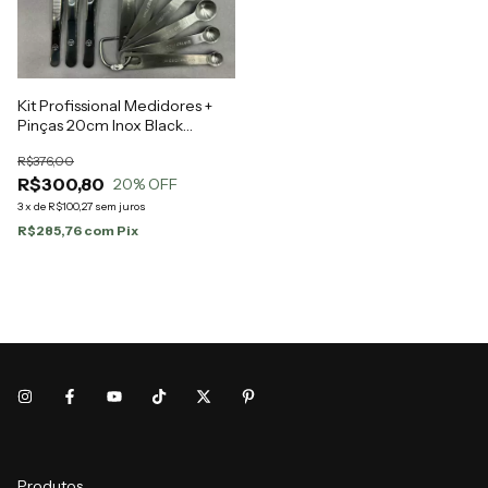
Kit Profissional Medidores +
Pinças 20cm Inox Black
Scorpion | Facas de Chef
R$376,00
R$300,80
20
% OFF
3
x
de
R$100,27
sem juros
R$285,76
com
Pix
Produtos