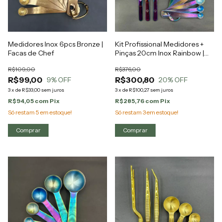
Medidores Inox 6pcs Bronze |
Kit Profissional Medidores +
Facas de Chef
Pinças 20cm Inox Rainbow |
Facas de Chef
R$109,00
R$376,00
R$99,00
R$300,80
9
% OFF
20
% OFF
3
x
de
R$33,00
sem juros
3
x
de
R$100,27
sem juros
R$94,05
com
Pix
R$285,76
com
Pix
Só restam
5
em estoque!
Só restam
3
em estoque!