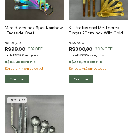
Medidores Inox 6pcs Rainbow
Kit Profissional Medidores +
| Facas de Chef
Pinças 20cm Inox Wild Gold |
Facas de Chef
R$109,00
R$376,00
R$99,00
R$300,80
9
% OFF
20
% OFF
3
x
de
R$33,00
sem juros
3
x
de
R$100,27
sem juros
R$94,05
com
Pix
R$285,76
com
Pix
Só restam
4
em estoque!
Só restam
2
em estoque!
ESGOTADO