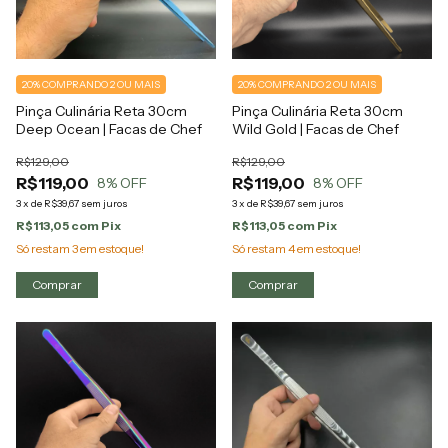
20%
COMPRANDO 2 OU MAIS
20%
COMPRANDO 2 OU MAIS
Pinça Culinária Reta 30cm
Pinça Culinária Reta 30cm
Deep Ocean | Facas de Chef
Wild Gold | Facas de Chef
R$129,00
R$129,00
R$119,00
R$119,00
8
% OFF
8
% OFF
3
x
de
R$39,67
sem juros
3
x
de
R$39,67
sem juros
R$113,05
com
Pix
R$113,05
com
Pix
Só restam
3
em estoque!
Só restam
4
em estoque!