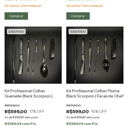
Só restam
2
em estoque!
Só restam
3
em estoque!
ESGOTADO
ESGOTADO
Kit Profissional Colher
Kit Profissional Colher Pluma
Quenelle Black Scorpion |
Black Scorpion | Facas de Chef
Facas de Chef
R$724,00
R$714,00
R$599,00
R$599,00
17
% OFF
16
% OFF
3
x
de
R$199,67
sem juros
3
x
de
R$199,67
sem juros
R$569,05
com
Pix
R$569,05
com
Pix