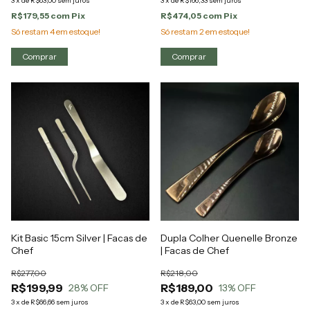
3
x
de
R$63,00
sem juros
3
x
de
R$166,33
sem juros
R$179,55
com
Pix
R$474,05
com
Pix
Só restam
4
em estoque!
Só restam
2
em estoque!
Kit Basic 15cm Silver | Facas de
Dupla Colher Quenelle Bronze
Chef
| Facas de Chef
R$277,00
R$218,00
R$199,99
R$189,00
28
% OFF
13
% OFF
3
x
de
R$66,66
sem juros
3
x
de
R$63,00
sem juros