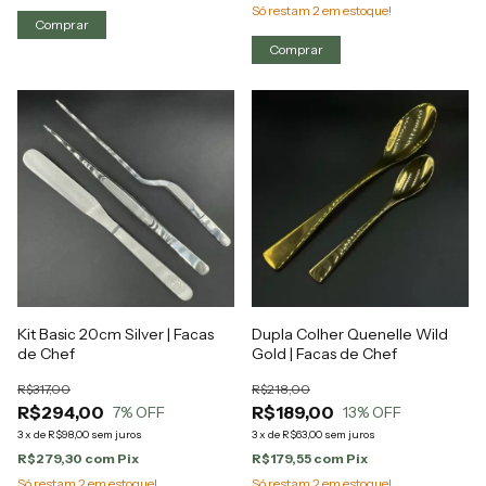
Só restam
2
em estoque!
Kit Basic 20cm Silver | Facas
Dupla Colher Quenelle Wild
de Chef
Gold | Facas de Chef
R$317,00
R$218,00
R$294,00
R$189,00
7
% OFF
13
% OFF
3
x
de
R$98,00
sem juros
3
x
de
R$63,00
sem juros
R$279,30
com
Pix
R$179,55
com
Pix
Só restam
2
em estoque!
Só restam
2
em estoque!