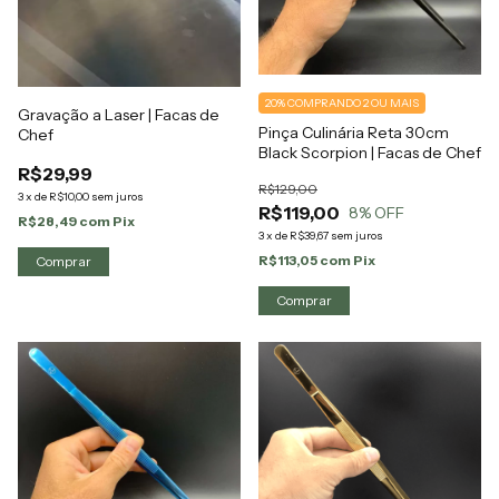
20%
COMPRANDO 2 OU MAIS
Gravação a Laser | Facas de
Pinça Culinária Reta 30cm
Chef
Black Scorpion | Facas de Chef
R$29,99
R$129,00
3
x
de
R$10,00
sem juros
R$119,00
8
% OFF
R$28,49
com
Pix
3
x
de
R$39,67
sem juros
R$113,05
com
Pix