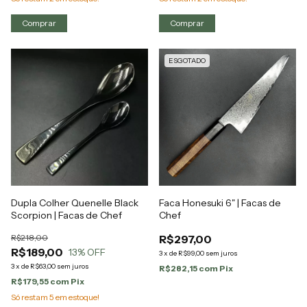
ESGOTADO
Dupla Colher Quenelle Black
Faca Honesuki 6" | Facas de
Scorpion | Facas de Chef
Chef
R$218,00
R$297,00
R$189,00
13
% OFF
3
x
de
R$99,00
sem juros
3
x
de
R$63,00
sem juros
R$282,15
com
Pix
R$179,55
com
Pix
Só restam
5
em estoque!