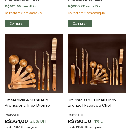
R$521,55
com
Pix
R$285,76
com
Pix
Só restam
2
em estoque!
Só restam
2
em estoque!
Kit Medida & Manuseio
Kit Precisão Culinária Inox
Profissional Inox Bronze |
Bronze | Facas de Chef
Facas de Chef
R$455,00
R$821,00
R$364,00
R$790,00
20
% OFF
4
% OFF
3
x
de
R$121,33
sem juros
3
x
de
R$263,33
sem juros