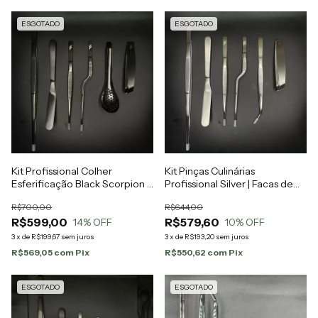
ESGOTADO
ESGOTADO
Kit Profissional Colher
Kit Pinças Culinárias
Esferificação Black Scorpion |
Profissional Silver | Facas de
Facas de Chef
Chef
R$700,00
R$644,00
R$599,00
R$579,60
14
% OFF
10
% OFF
3
x
de
R$199,67
sem juros
3
x
de
R$193,20
sem juros
R$569,05
com
Pix
R$550,62
com
Pix
ESGOTADO
ESGOTADO