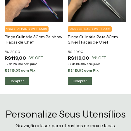
20%
COMPRANDO 2 OU MAIS
20%
COMPRANDO 2 OU MAIS
Pinça Culinária 30cm Rainbow
Pinça Culinária Reta 30cm
| Facas de Chef
Silver | Facas de Chef
R$129,00
R$129,00
R$119,00
R$119,00
8
% OFF
8
% OFF
3
x
de
R$39,67
sem juros
3
x
de
R$39,67
sem juros
R$113,05
com
Pix
R$113,05
com
Pix
Personalize Seus Utensílios
Gravação a laser para utensílios de inox e facas.