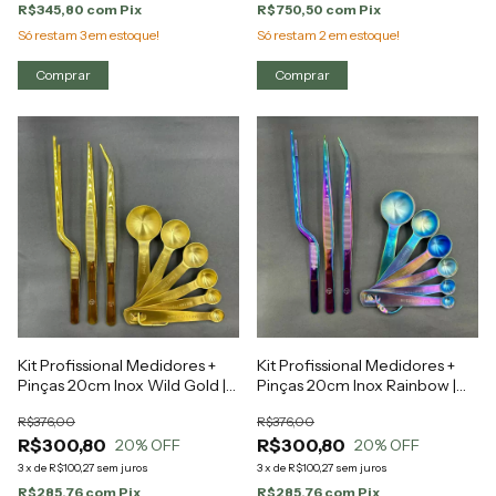
R$345,80
com
Pix
R$750,50
com
Pix
Só restam
3
em estoque!
Só restam
2
em estoque!
Kit Profissional Medidores +
Kit Profissional Medidores +
Pinças 20cm Inox Wild Gold |
Pinças 20cm Inox Rainbow |
Facas de Chef
Facas de Chef
R$376,00
R$376,00
R$300,80
R$300,80
20
% OFF
20
% OFF
3
x
de
R$100,27
sem juros
3
x
de
R$100,27
sem juros
R$285,76
com
Pix
R$285,76
com
Pix