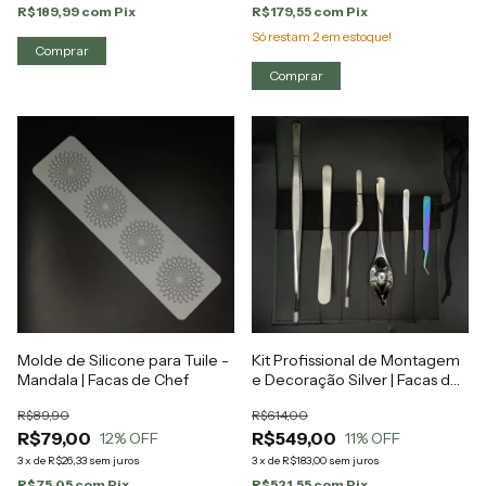
R$189,99
com
Pix
R$179,55
com
Pix
Só restam
2
em estoque!
Molde de Silicone para Tuile -
Kit Profissional de Montagem
Mandala | Facas de Chef
e Decoração Silver | Facas de
Chef
R$89,90
R$614,00
R$79,00
R$549,00
12
% OFF
11
% OFF
3
x
de
R$26,33
sem juros
3
x
de
R$183,00
sem juros
R$75,05
com
Pix
R$521,55
com
Pix