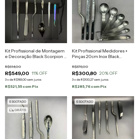
Kit Profissional de Montagem
Kit Profissional Medidores +
e Decoração Black Scorpion |
Pinças 20cm Inox Black
Facas de Chef
Scorpion | Facas de Chef
R$614,00
R$376,00
R$549,00
R$300,80
11
% OFF
20
% OFF
3
x
de
R$183,00
sem juros
3
x
de
R$100,27
sem juros
R$521,55
com
Pix
R$285,76
com
Pix
ESGOTADO
ESGOTADO
GRÁTIS