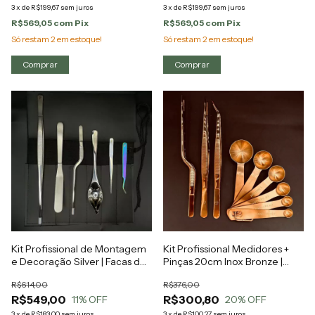
3
x
de
R$199,67
sem juros
3
x
de
R$199,67
sem juros
R$569,05
com
Pix
R$569,05
com
Pix
Só restam
2
em estoque!
Só restam
2
em estoque!
Kit Profissional de Montagem
Kit Profissional Medidores +
e Decoração Silver | Facas de
Pinças 20cm Inox Bronze |
Chef
Facas de Chef
R$614,00
R$376,00
R$549,00
R$300,80
11
% OFF
20
% OFF
3
x
de
R$183,00
sem juros
3
x
de
R$100,27
sem juros