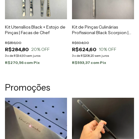
Kit Utensílios Black + Estojo de
Kit de Pinças Culinárias
Pinças | Facas de Chef
Profissional Black Scorpion |
Facas de Chef
R$356,00
R$694,00
R$284,80
R$624,60
20
% OFF
10
% OFF
3
x
de
R$94,93
sem juros
3
x
de
R$208,20
sem juros
R$270,56
com
Pix
R$593,37
com
Pix
Promoções