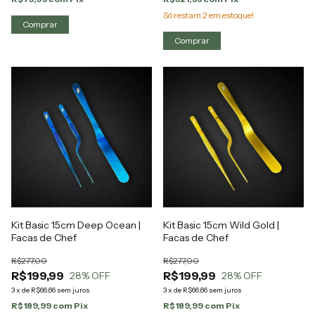
Só restam
2
em estoque!
Kit Basic 15cm Deep Ocean |
Kit Basic 15cm Wild Gold |
Facas de Chef
Facas de Chef
R$277,00
R$277,00
R$199,99
R$199,99
28
% OFF
28
% OFF
3
x
de
R$66,66
sem juros
3
x
de
R$66,66
sem juros
R$189,99
com
Pix
R$189,99
com
Pix